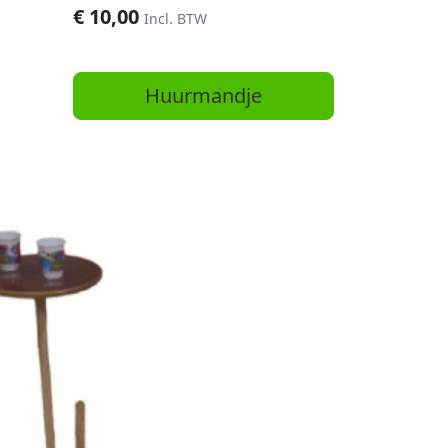
€
10,00
Incl. BTW
Huurmandje