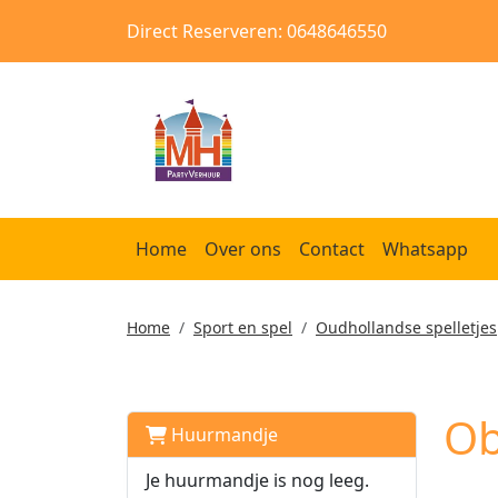
Direct Reserveren: 0648646550
Home
Over ons
Contact
Whatsapp
Home
Sport en spel
Oudhollandse spelletjes
Ob
Huurmandje
Je huurmandje is nog leeg.