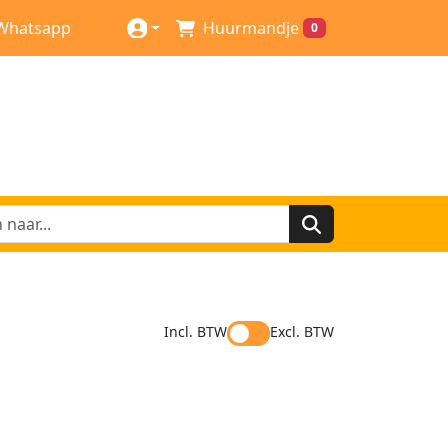
Whatsapp
Huurmandje
0
Incl. BTW
Excl. BTW