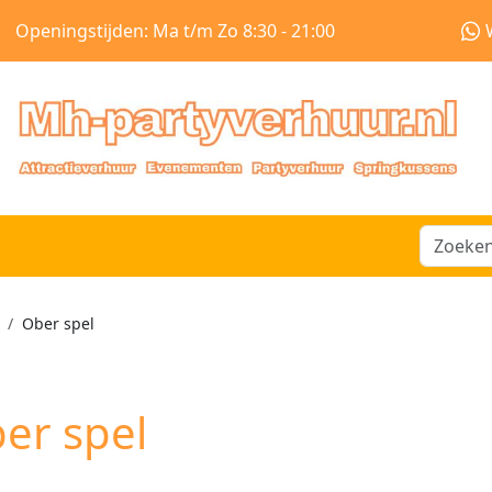
Openingstijden: Ma t/m Zo 8:30 - 21:00
Ober spel
er spel