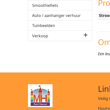
Pr
Smoothiefiets
Stro
Auto / aanhanger verhuur
Tuinbeelden
Verkoop
Om
Een le
Lin
Veilig
Huurv