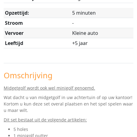
Opzettijd:
5 minuten
Stroom
-
Vervoer
Kleine auto
Leeftijd
+5 jaar
Omschrijving
Midgetgolf wordt ook wel minigolf genoemd.
Wat dacht u van midgetgolf in uw achtertuin of op uw kantoor!
Kortom u kun deze set overal plaatsen en het spel spelen waar
u maar wilt.
Dit set bestaat uit de volgende artikelen:
5 holes
1 minigolf putter