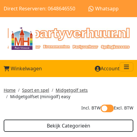
Direct Reserveren: 0648646550
Whatsapp
Winkelwagen
Account
Me
Home
Sport en spel
Midgetgolf sets
Midgetgolfset (minigolf) easy
Incl. BTW
Excl. BTW
Bekijk Categorieën