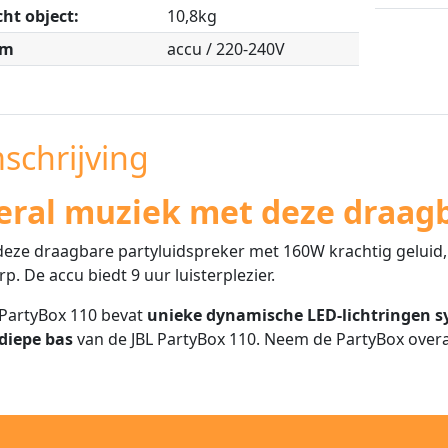
ht object:
10,8kg
om
accu / 220-240V
schrijving
eral muziek met deze draagb
eze draagbare partyluidspreker met 160W krachtig geluid,
p. De accu biedt 9 uur luisterplezier.
PartyBox 110 bevat
unieke dynamische LED-lichtringen sy
diepe bas
van de JBL PartyBox 110. Neem de PartyBox over