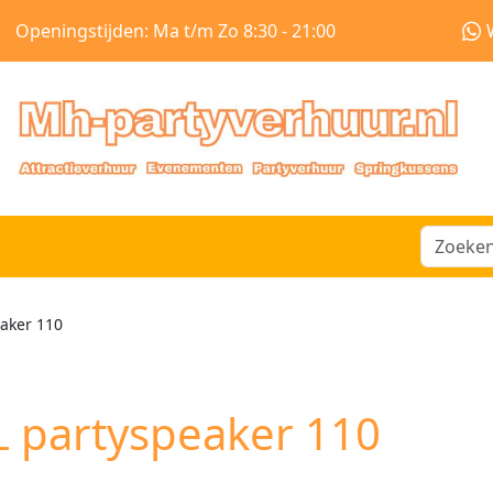
Openingstijden: Ma t/m Zo 8:30 - 21:00
eaker 110
L partyspeaker 110