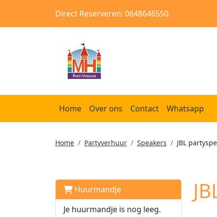
Direct Reserveren: 0648646550
Home
Over ons
Contact
Whatsapp
Home
Partyverhuur
Speakers
JBL partysp
JB
Huurmandje
Je huurmandje is nog leeg.