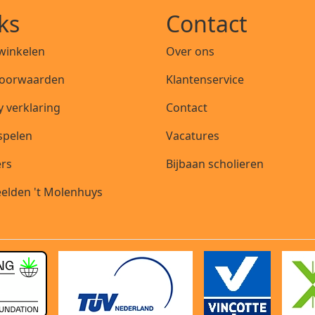
ks
Contact
 winkelen
Over ons
oorwaarden
Klantenservice
y verklaring
Contact
 spelen
Vacatures
ers
Bijbaan scholieren
elden 't Molenhuys