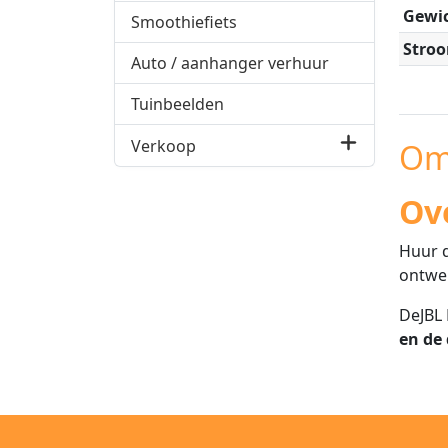
Gewic
Smoothiefiets
Stro
Auto / aanhanger verhuur
Tuinbeelden
Verkoop
Om
Ov
Huur d
ontwer
DeJBL 
en de 