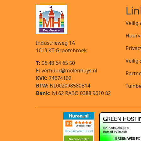
Lin
Veilig
Huurv
Industrieweg 1A
Privac
1613 KT
Grootebroek
Veilig
T:
06 48 64 65 50
E:
verhuur@molenhuys.nl
Partn
KVK:
74674102
BTW:
NL002098580B14
Tuinbe
Bank:
NL62 RABO 0388 9610 82