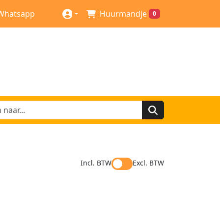
Whatsapp
Huurmandje
0
Incl. BTW
Excl. BTW