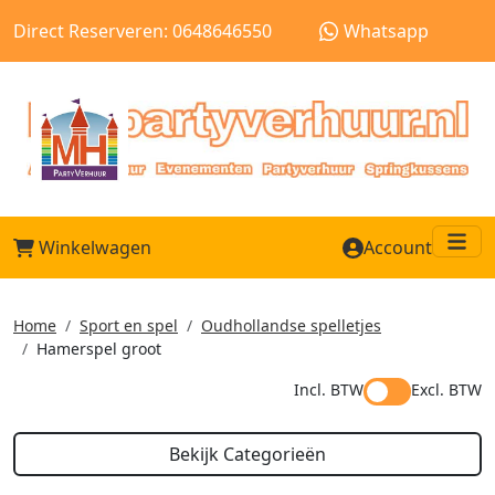
Direct Reserveren: 0648646550
Whatsapp
Winkelwagen
Account
Me
Home
Sport en spel
Oudhollandse spelletjes
Hamerspel groot
Incl. BTW
Excl. BTW
Bekijk Categorieën