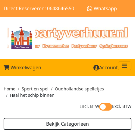
Direct Reserveren: 0648646550
Whatsapp
Winkelwagen
Account
Me
Home
Sport en spel
Oudhollandse spelletjes
Haal het schip binnen
Incl. BTW
Excl. BTW
Bekijk Categorieën