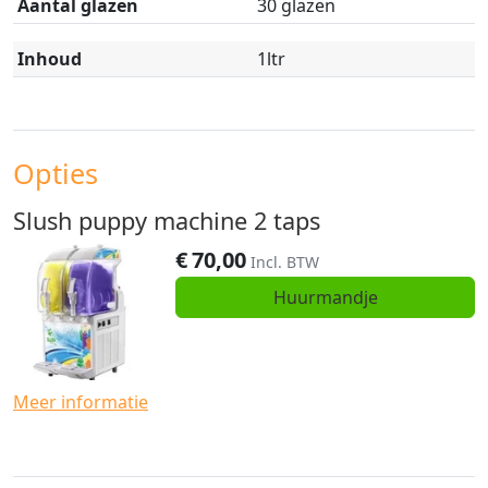
Aantal glazen
30 glazen
Inhoud
1ltr
Opties
Slush puppy machine 2 taps
€
70,00
Incl. BTW
Huurmandje
Meer informatie