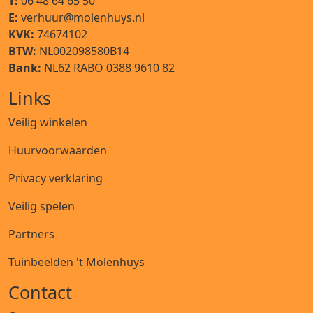
T:
06 48 64 65 50
E:
verhuur@molenhuys.nl
KVK:
74674102
BTW:
NL002098580B14
Bank:
NL62 RABO 0388 9610 82
Links
Veilig winkelen
Huurvoorwaarden
Privacy verklaring
Veilig spelen
Partners
Tuinbeelden 't Molenhuys
Contact