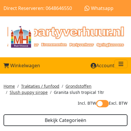
Direct Reserveren: 0648646550
Whatsapp
Winkelwagen
Account
Me
Home
Traktaties / funfood
Grondstoffen
Slush puppy sirope
Granita slush tropical 1ltr
Incl. BTW
Excl. BTW
Bekijk Categorieën