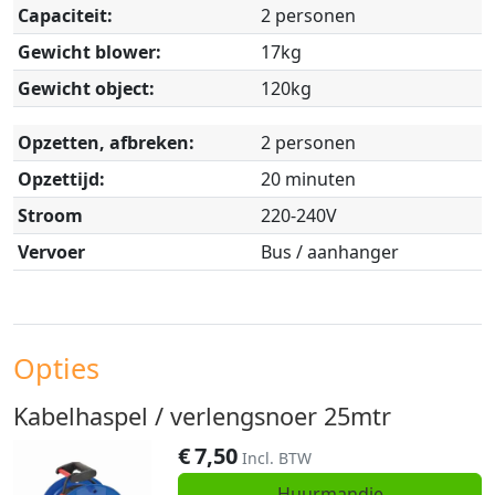
Capaciteit:
2 personen
Gewicht blower:
17kg
Gewicht object:
120kg
Opzetten, afbreken:
2 personen
Opzettijd:
20 minuten
Stroom
220-240V
Vervoer
Bus / aanhanger
Opties
Kabelhaspel / verlengsnoer 25mtr
€
7,50
Incl. BTW
Huurmandje