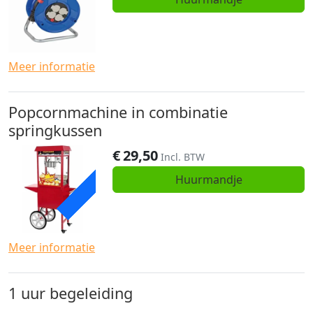
Meer informatie
Popcornmachine in combinatie
springkussen
€
29,50
ACTIE
Incl. BTW
Huurmandje
Meer informatie
1 uur begeleiding