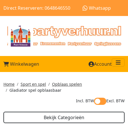
Direct Reserveren: 0648646550
Whatsapp
Winkelwagen
Account
Me
Home
Sport en spel
Opblaas spelen
Gladiator spel opblaasbaar
Incl. BTW
Excl. BTW
Bekijk Categorieën