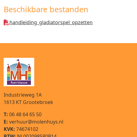
Beschikbare bestanden
handleiding_gladiatorspel_opzetten
Industrieweg 1A
1613 KT
Grootebroek
T:
06 48 64 65 50
E:
verhuur@molenhuys.nl
KVK:
74674102
BTW:
NL002098580B14