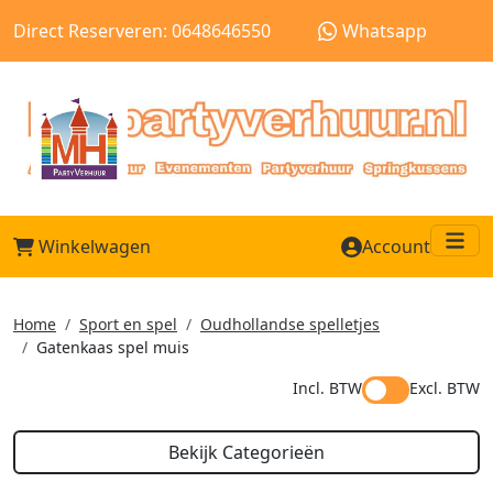
Direct Reserveren: 0648646550
Whatsapp
Winkelwagen
Account
Me
Home
Sport en spel
Oudhollandse spelletjes
Gatenkaas spel muis
Incl. BTW
Excl. BTW
Bekijk Categorieën