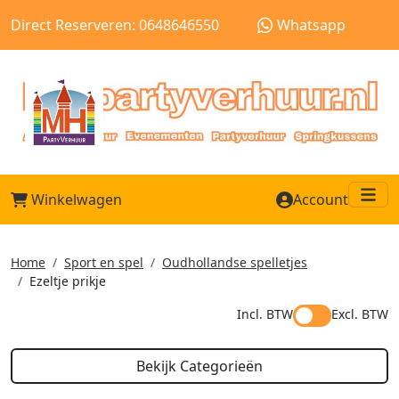
Direct Reserveren: 0648646550
Whatsapp
Winkelwagen
Account
Me
Home
Sport en spel
Oudhollandse spelletjes
Ezeltje prikje
Incl. BTW
Excl. BTW
Bekijk Categorieën