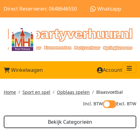
Direct Reserveren: 0648646550
Whatsapp
Winkelwagen
Account
Me
Home
Sport en spel
Opblaas spelen
Blaasvoetbal
Incl. BTW
Excl. BTW
Bekijk Categorieën